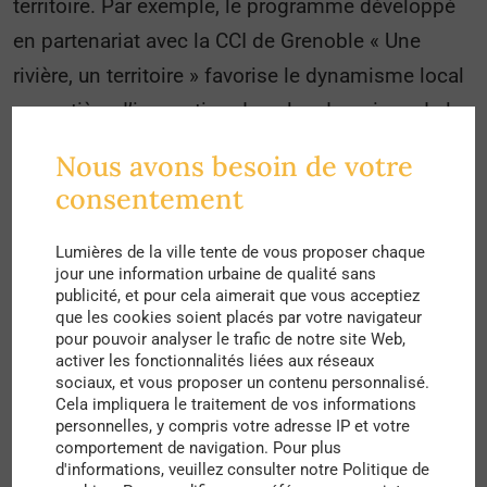
territoire. Par exemple, le programme développé
en partenariat avec la CCI de Grenoble « Une
rivière, un territoire » favorise le dynamisme local
en matière d’innovation dans les domaines de la
gestion de l’eau, de l’énergie et de
Nous avons besoin de votre
l’environnement. Pour donner un autre exemple,
consentement
un terrain de 3,5 hectares à proximité du barrage
de Saint-Egrève devrait aussi être prochainement
Lumières de la ville tente de vous proposer chaque
jour une information urbaine de qualité sans
réservé à l’accueil des gens du voyage.
publicité, et pour cela aimerait que vous acceptiez
que les cookies soient placés par votre navigateur
Un contexte particulier qui incite la démarche
pour pouvoir analyser le trafic de notre site Web,
activer les fonctionnalités liées aux réseaux
transitoire
sociaux, et vous proposer un contenu personnalisé.
Cela impliquera le traitement de vos informations
L’environnement montagneux situé à proximité de
personnelles, y compris votre adresse IP et votre
comportement de navigation. Pour plus
Grenoble, qui est la troisième commune de la
d'informations, veuillez consulter notre Politique de