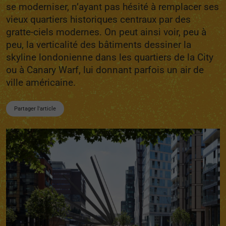
se moderniser, n’ayant pas hésité à remplacer ses
vieux quartiers historiques centraux par des
gratte-ciels modernes. On peut ainsi voir, peu à
peu, la verticalité des bâtiments dessiner la
skyline londonienne dans les quartiers de la City
ou à Canary Warf, lui donnant parfois un air de
ville américaine.
Partager l'article