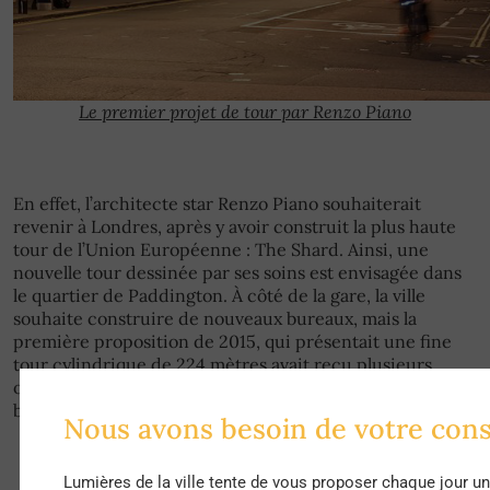
Le premier projet de tour par Renzo Piano
En effet, l’architecte star Renzo Piano souhaiterait
revenir à Londres, après y avoir construit la plus haute
tour de l’Union Européenne : The Shard. Ainsi, une
nouvelle tour dessinée par ses soins est envisagée dans
le quartier de Paddington. À côté de la gare, la ville
souhaite construire de nouveaux bureaux, mais la
première proposition de 2015, qui présentait une fine
tour cylindrique de 224 mètres avait reçu plusieurs
oppositions, principalement à cause de la hauteur du
bâtiment qui détruirait la skyline du quartier.
Nous avons besoin de votre co
Lumières de la ville tente de vous proposer chaque jour u