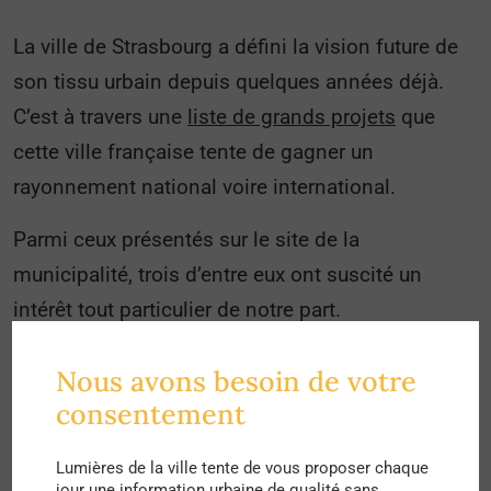
La ville de Strasbourg a défini la vision future de
son tissu urbain depuis quelques années déjà.
C’est à travers une
liste de grands projets
que
cette ville française tente de gagner un
rayonnement national voire international.
Parmi ceux présentés sur le site de la
municipalité, trois d’entre eux ont suscité un
intérêt tout particulier de notre part.
Tout d’abord, Strasbourg a décidé de se verdir en
Nous avons besoin de votre
végétalisant les cours d’école. L’année dernière, 8
consentement
cours d’écoles ont été transformées et au cours
de l’année de 2022, 20 autres écoles suivront. Les
Lumières de la ville tente de vous proposer chaque
jour une information urbaine de qualité sans