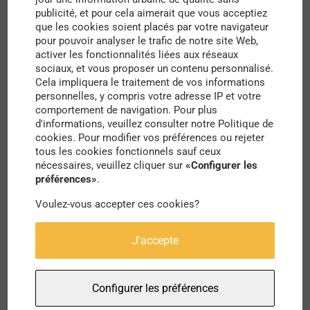
principaux
objectifs
définis par la ville sont de
publicité, et pour cela aimerait que vous acceptiez
que les cookies soient placés par votre navigateur
créer des îlots de fraîcheur au centre-ville, de
pour pouvoir analyser le trafic de notre site Web,
maximiser les usages de tous les espaces au
activer les fonctionnalités liées aux réseaux
sociaux, et vous proposer un contenu personnalisé.
sein de l’école, favoriser les interactions entre les
Cela impliquera le traitement de vos informations
enfants, et d’éduquer la communauté éducative
personnelles, y compris votre adresse IP et votre
comportement de navigation. Pour plus
aux enjeux climatiques et environnementaux.
d'informations, veuillez consulter notre Politique de
cookies. Pour modifier vos préférences ou rejeter
C’est une manière intelligente de sensibiliser les
tous les cookies fonctionnels sauf ceux
enfants en les familiarisant avec un
nécessaires, veuillez cliquer sur
«Configurer les
préférences»
.
environnement scolaire plus vert.
Voulez-vous accepter ces cookies?
L’autre projet à mettre en avant serait la
réorganisation du quartier d’affaires international
J'accepte
Archipel
, composé de commerces, d’habitats, de
45 000 m² de bureaux standing et 30 000 m² pour
Configurer les préférences
les institutions européennes. Strasbourg le