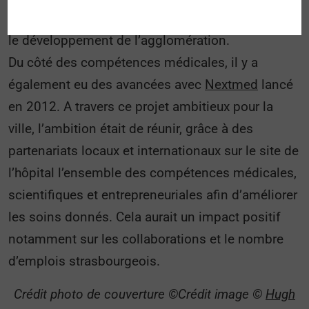
désigne comme un nouveau lieu stratégique pour
le développement de l’agglomération.
Du côté des compétences médicales, il y a
également eu des avancées avec
Nextmed
lancé
en 2012. A travers ce projet ambitieux pour la
ville, l’ambition était de réunir, grâce à des
partenariats locaux et internationaux sur le site de
l’hôpital l’ensemble des compétences médicales,
scientifiques et entrepreneuriales afin d’améliorer
les soins donnés. Cela aurait un impact positif
notamment sur les collaborations et le nombre
d’emplois strasbourgeois.
Crédit photo de couverture ©Crédit image ©
Hugh