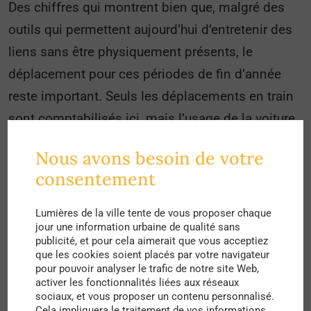
Des chiffres qui montrent bien que, malgré des
outils qui permettent aujourd’hui d’entretenir des
liens sans être physiquement présents, le
déplacement pour ces périodes de fin d’année
reste important. Seuls les déplacements en train
sont comptabilisés ici, mais l’usage de la voiture
est également très fréquent durant cette période.
Nous avons besoin de votre
Un phénomène qui se retrouve d’ailleurs dans de
consentement
nombreux pays : en Chine, pour la période du
Nouvel An chinois, le ministère des Transports
Lumières de la ville tente de vous proposer chaque
jour une information urbaine de qualité sans
enregistre ces dernières années près de 3
publicité, et pour cela aimerait que vous acceptiez
milliards de déplacements individuels, et des
que les cookies soient placés par votre navigateur
pour pouvoir analyser le trafic de notre site Web,
villes immenses comme Shanghai se vident à
activer les fonctionnalités liées aux réseaux
l’occasion. Mais alors comment peut-on expliquer
sociaux, et vous proposer un contenu personnalisé.
Cela impliquera le traitement de vos informations