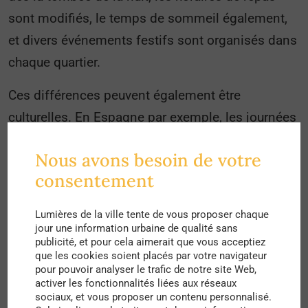
sont modifiés, le temps de sommeil également,
et divers événements festifs sont organisés dans
chaque quartier.
Ces différences peuvent également être
culturelles. En Espagne par exemple, les journées
de travail et les rythmes de vie des citoyens sont
Nous avons besoin de votre
assez différents de ce que nous connaissons en
consentement
France.
Une journée type d’un salarié espagnol
commence à partir de 9 heures, puis s’interrompt
Lumières de la ville tente de vous proposer chaque
entre 14 et 16 heures pour la pause déjeuner, et
jour une information urbaine de qualité sans
publicité, et pour cela aimerait que vous acceptiez
reprend généralement jusqu’à 20 heures. La
que les cookies soient placés par votre navigateur
pour pouvoir analyser le trafic de notre site Web,
majorité des commerces restent également
activer les fonctionnalités liées aux réseaux
ouverts jusque tard dans la soirée, mais ferment
sociaux, et vous proposer un contenu personnalisé.