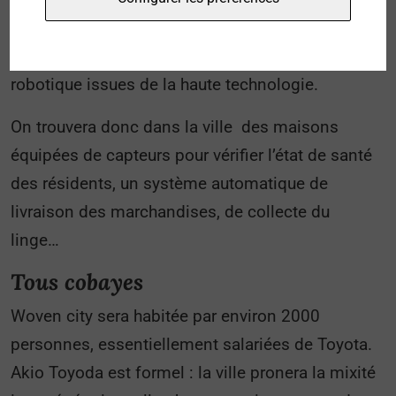
La ville servira aussi de test pour l’ensemble des
innovations automobiles, de domotique et de
robotique issues de la haute technologie.
On trouvera donc dans la ville des maisons
équipées de capteurs pour vérifier l’état de santé
des résidents, un système automatique de
livraison des marchandises, de collecte du
linge…
Tous cobayes
Woven city sera habitée par environ 2000
personnes, essentiellement salariées de Toyota.
Akio Toyoda est formel : la ville pronera la mixité