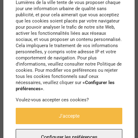
Lumières de la ville tente de vous proposer chaque
jour une information urbaine de qualité sans
séparation stricte des voiries. Les axes de
publicité, et pour cela aimerait que vous acceptiez
circulation seront en effet extrêmement bien
que les cookies soient placés par votre navigateur
pour pouvoir analyser le trafic de notre site Web,
définis : une voie sera réservée aux véhicules
activer les fonctionnalités liées aux réseaux
rapides, une deuxième, mixte, aux véhicules plus
sociaux, et vous proposer un contenu personnalisé.
Cela impliquera le traitement de vos informations
lents (voitures, vélos…) et la troisième aux
personnelles, y compris votre adresse IP et votre
comportement de navigation. Pour plus
piétons. Pour une ville dite “3×3”: fini le partage
d'informations, veuillez consulter notre Politique de
de la chaussée !
cookies. Pour modifier vos préférences ou rejeter
tous les cookies fonctionnels sauf ceux
nécessaires, veuillez cliquer sur
«Configurer les
Akio Toyoda, PDG du groupe, explique aussi qu’il
préférences»
.
envisage par son projet un “mode de vie meilleur”
Voulez-vous accepter ces cookies?
où l’empreinte carbone serait minimisée. Les
bâtiments durables en bois seront tous équipés
J'accepte
de panneaux photovoltaïques pour alimenter la
ville en énergie.
Configurer les préférences