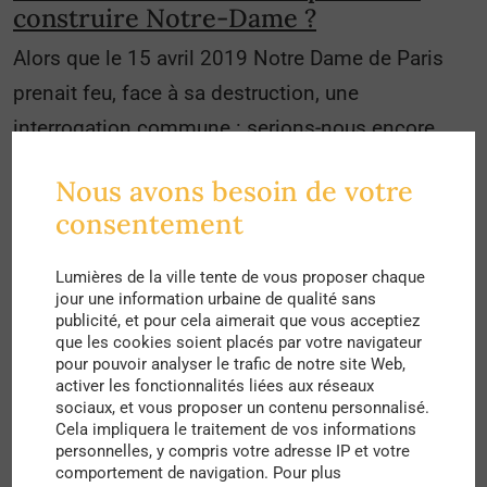
construire Notre-Dame ?
Alors que le 15 avril 2019 Notre Dame de Paris
prenait feu, face à sa destruction, une
interrogation commune : serions-nous encore
capables de la reconstruire, et plus généralement,
Nous avons besoin de votre
pouvons-nous toujours créer des édifices d’une
consentement
telle beauté ?
Lumières de la ville tente de vous proposer chaque
jour une information urbaine de qualité sans
publicité, et pour cela aimerait que vous acceptiez
que les cookies soient placés par votre navigateur
pour pouvoir analyser le trafic de notre site Web,
activer les fonctionnalités liées aux réseaux
sociaux, et vous proposer un contenu personnalisé.
Cela impliquera le traitement de vos informations
personnelles, y compris votre adresse IP et votre
comportement de navigation. Pour plus