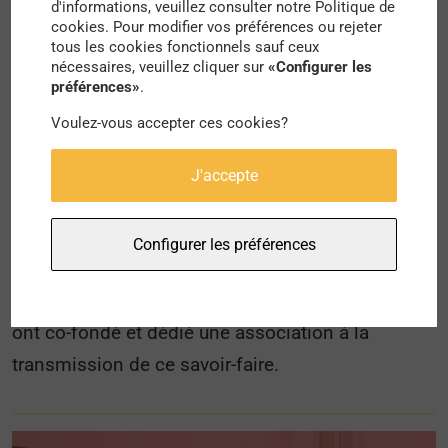
d'informations, veuillez consulter notre Politique de
cookies. Pour modifier vos préférences ou rejeter
tous les cookies fonctionnels sauf ceux
nécessaires, veuillez cliquer sur
«Configurer les
préférences»
.
BOROMO, BURKINA FASO
Voulez-vous accepter ces cookies?
Voûte nubienne : une architecture
ancestrale remise au goût du jour
J'accepte
En Afrique de l’Ouest, et particulièrement au
Burkina Faso, deux maçons, le burkinabé Séri
Configurer les préférences
Youlou et le français Thomas Granier, ont réactivé
la technique ancestrale de la voûte nubienne et
ont co-fondé et dédié une association à la
transmission de ce savoir-faire.