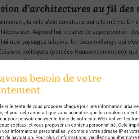
sion d’architectures au fil des 
ntenant, la ville s’est construite sur elle-même. En tr
hitecturaux. Aujourd’hui, c’est cette superposition d
hui nos paysages urbains. Un doux mélange qui s’est 
cisions politiques (percées Haussmanniennes), qui o
tant pour des solutions innovantes.
avons besoin de votre
aux qui ornent nos villes n’échappent pas à cette log
ntions d’architectes, d’artisans qui sont venus les im
entement
thédrale Notre Dame de Paris est elle aussi l’oeuvre 
ée par l’évêque Maurice de Sully en 1163, dure plus de
la ville tente de vous proposer chaque jour une information urbaine
té, et pour cela aimerait que vous acceptiez que les cookies soient
 l’architecte Viollet-le-Duc qui est chargé de sa resta
eur pour pouvoir analyser le trafic de notre site Web, activer les fon
seaux sociaux, et vous proposer un contenu personnalisé. Cela impli
i ont lieu, dont la construction d’une flèche moderne
e vos informations personnelles, y compris votre adresse IP et votr
ces qui en font aujourd’hui sa célébrité. Aujourd’hui, c
 de navigation. Pour plus d'informations, veuillez consulter notre 