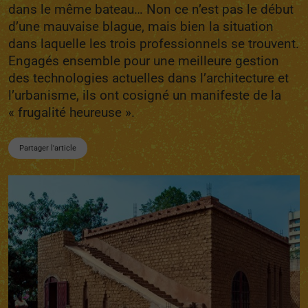
dans le même bateau… Non ce n’est pas le début
d’une mauvaise blague, mais bien la situation
dans laquelle les trois professionnels se trouvent.
Engagés ensemble pour une meilleure gestion
des technologies actuelles dans l’architecture et
l’urbanisme, ils ont cosigné un manifeste de la
« frugalité heureuse ».
Partager l'article