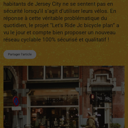
habitants de Jersey City ne se sentent pas en
sécurité lorsqu’il s’agit d’utiliser leurs vélos. En
réponse à cette véritable problématique du
quotidien, le projet “Let’s Ride Jc bicycle plan” a
vu le jour et compte bien proposer un nouveau
réseau cyclable 100% sécurisé et qualitatif !
Partager l'article