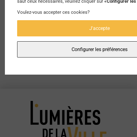
sauf ceux nécessaires, veuillez cliquer sur
«Configurer les
Voulez-vous accepter ces cookies?
J'accepte
Jersey City Uses Surveys, Rides & Tactical
Configurer les préférences
Urbanism to Generate a Bike Master Plan
from
STREETFILMS
on
Vimeo
.