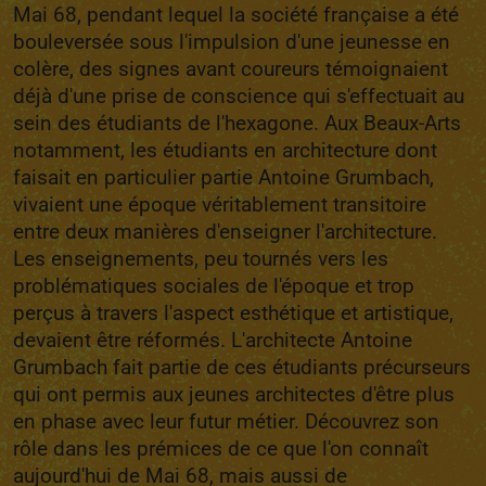
Mai 68, pendant lequel la société française a été
bouleversée sous l'impulsion d'une jeunesse en
colère, des signes avant coureurs témoignaient
déjà d'une prise de conscience qui s'effectuait au
sein des étudiants de l'hexagone. Aux Beaux-Arts
notamment, les étudiants en architecture dont
faisait en particulier partie Antoine Grumbach,
vivaient une époque véritablement transitoire
entre deux manières d'enseigner l'architecture.
Les enseignements, peu tournés vers les
problématiques sociales de l'époque et trop
perçus à travers l'aspect esthétique et artistique,
devaient être réformés. L'architecte Antoine
Grumbach fait partie de ces étudiants précurseurs
qui ont permis aux jeunes architectes d'être plus
en phase avec leur futur métier. Découvrez son
rôle dans les prémices de ce que l'on connaît
aujourd'hui de Mai 68, mais aussi de