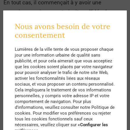
En tout cas, il commençait à y avoir une
conscience qui se construisait sur l’idée de
changer les enseignements en architecture. Aux
Nous avons besoin de votre
Beaux-Arts, nous n’avons jamais eu
consentement
d’enseignement sur la question du logement. À
nos yeux, elle nous paraissait pourtant essentielle
Lumières de la ville tente de vous proposer chaque
jour une information urbaine de qualité sans
! En 1966, j’ai donc organisé une grève pour que
publicité, et pour cela aimerait que vous acceptiez
que les cookies soient placés par votre navigateur
les étudiants puissent avoir un projet de
pour pouvoir analyser le trafic de notre site Web,
logement social. Dans toutes les agences, les
activer les fonctionnalités liées aux réseaux
sociaux, et vous proposer un contenu personnalisé.
architectes concevaient des kilomètres de barres
Cela impliquera le traitement de vos informations
et de logements sociaux, avec Sarcelles et tous
personnelles, y compris votre adresse IP et votre
comportement de navigation. Pour plus
les grands ensembles, alors qu’en école, nous
d'informations, veuillez consulter notre Politique de
cookies. Pour modifier vos préférences ou rejeter
n’avions rien !
tous les cookies fonctionnels sauf ceux
nécessaires, veuillez cliquer sur
«Configurer les
J’étais accompagné d’un tas de copains, dont