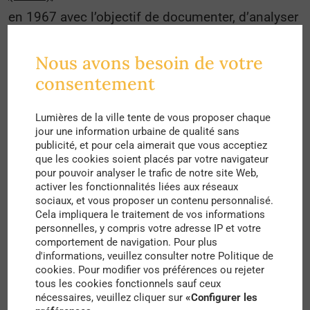
en 1967 avec l’objectif de documenter, d’analyser
et d’imaginer les évolutions urbaines et
Nous avons besoin de votre
sociétales à l’œuvre à Paris, dans ses territoires
consentement
proches, et désormais au sein de la Métropole du
Grand Paris.
Lumières de la ville tente de vous proposer chaque
jour une information urbaine de qualité sans
Dans cette étude intitulée “
Les commerces du
publicité, et pour cela aimerait que vous acceptiez
que les cookies soient placés par votre navigateur
quotidien dans le Grand Paris
”, l’APUR met en
pour pouvoir analyser le trafic de notre site Web,
lumière des chiffres révélateurs quant à l’accès
activer les fonctionnalités liées aux réseaux
sociaux, et vous proposer un contenu personnalisé.
des franciliens aux commerces du quotidien,
Cela impliquera le traitement de vos informations
c’est-à-dire aux établissements proposant des
personnelles, y compris votre adresse IP et votre
comportement de navigation. Pour plus
services utiles tous les jours. À partir de l’analyse
d'informations, veuillez consulter notre Politique de
cookies. Pour modifier vos préférences ou rejeter
de la densité des boulangeries, des pharmacies
tous les cookies fonctionnels sauf ceux
et des kiosques présents sur le territoire, l’APUR
nécessaires, veuillez cliquer sur
«Configurer les