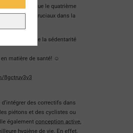
nactivité physique le quatrième
nus des enjeux cruciaux dans la
é physique et de la sédentarité
 en matière de santé! ☺️
om/8gctruv3v3
é d’intégrer des correctifs dans
des piétons et des cyclistes ou
pelle également
conception active
,
leure hygiène de vie. En effet,