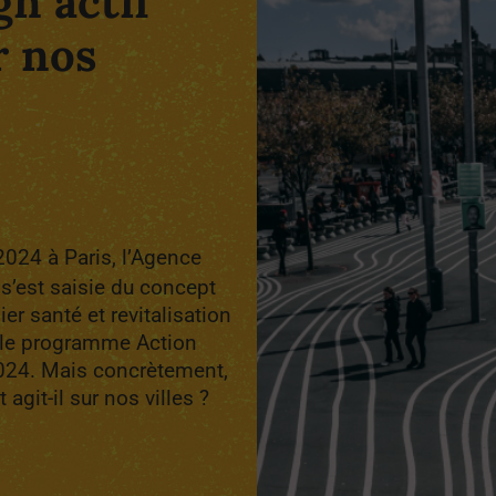
n actif
r nos
024 à Paris, l’Agence
 s’est saisie du concept
er santé et revitalisation
r le programme Action
 2024. Mais concrètement,
agit-il sur nos villes ?