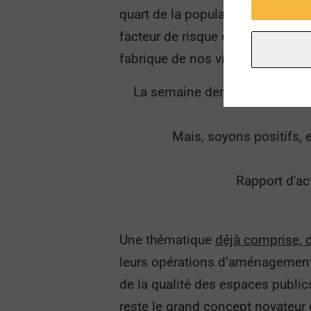
quart de la population adulte mon
facteur de risque de mortalité. F
fabrique de nos villes.
La semaine dernière, nous mett
Mais, soyons positifs, 
Rapport d'ac
Une thématique
déjà comprise, 
leurs opérations d’aménagement p
de la qualité des espaces public
reste le grand concept novateur 