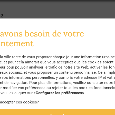
 ?
aux constats alarmants de l’accroissement de la séde
avons besoin de votre
s de vie actuels nous poussent en effet à largement 
entement
 accrue des écrans dans le cadre du travail, des loisir
.
la ville tente de vous proposer chaque jour une information urbaine
té, et pour cela aimerait que vous acceptiez que les cookies soient
 c’est pratiquer une activité physique insuffisante, 
eur pour pouvoir analyser le trafic de notre site Web, activer les fon
 Mondiale de la Santé,une personne en bonne santé do
seaux sociaux, et vous proposer un contenu personnalisé. Cela impli
e vos informations personnelles, y compris votre adresse IP et votr
r jour pour les adultes et une heure pour les enfants
 de navigation. Pour plus d'informations, veuillez consulter notre 
 000 pas par jour, soit l’équivalent de 8 kilomètres. 
r modifier vos préférences ou rejeter tous les cookies fonctionnel
veuillez cliquer sur
«Configurer les préférences»
.
ue le risque de pathologies, comme les maladies car
 accepter ces cookies?
c de taille, mais pour autant les chiffres ne sont touj
s eu d’amélioration des niveaux mondiaux d’activité p