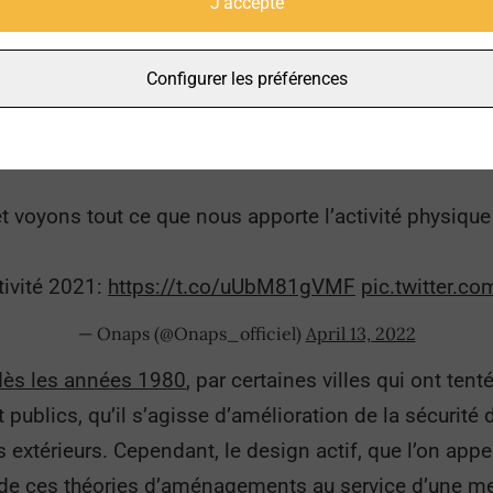
J'accepte
diale n’est pas suffisamment active ce qui fait de l’i
ace à ce bilan critique, le sport et la santé sont deve
Configurer les préférences
ions l’accent sur les chiffres alarmants de l’inactivit
et voyons tout ce que nous apporte l’activité physique
tivité 2021:
https://t.co/uUbM81gVMF
pic.twitter.c
— Onaps (@Onaps_officiel)
April 13, 2022
dès les années 1980
, par certaines villes qui ont tent
ublics, qu’il s’agisse d’amélioration de la sécurité 
s extérieurs. Cependant, le design actif, que l’on ap
de ces théories d’aménagements au service d’une meil