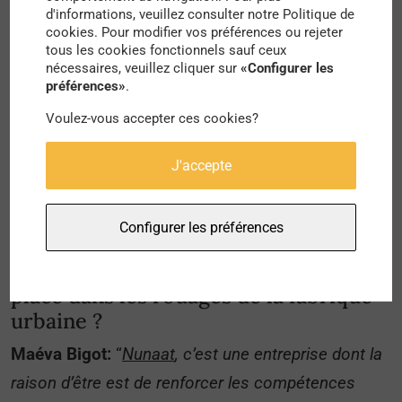
d'informations, veuillez consulter notre Politique de
représentations sociales, pour ensuite les traduire
cookies. Pour modifier vos préférences ou rejeter
tous les cookies fonctionnels sauf ceux
en accompagnement
.”
nécessaires, veuillez cliquer sur
«Configurer les
préférences»
.
Vous affirmez qu’aujourd’hui, nous
devons réinventer nos manières de
Voulez-vous accepter ces cookies?
nous comporter entre nous et avec le
vivant, pour préserver notre humanité
J'accepte
et nos conditions de survie dans nos
terres urbaines et rurales”. Comment
Configurer les préférences
Nunaat participe-t-elle à réinventer
nos comportements ? Quelle est votre
place dans les rouages de la fabrique
urbaine ?
Maéva Bigot:
“
Nunaat
, c’est une entreprise dont la
raison d’être est de renforcer les compétences