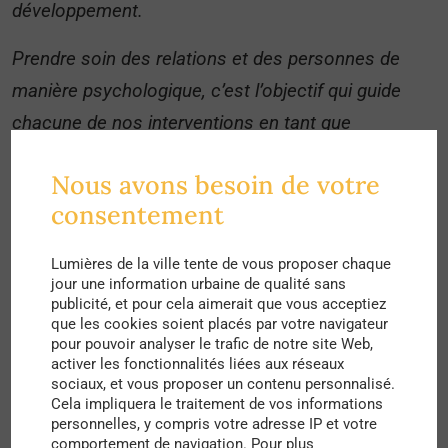
développement.
Prendre soin des relations et des personnes de
manière psychologique, c’est l’objectif qui guide
chacune de nos interventions en tant que
psychologues sociales. Lorsque nous organisons
Nous avons besoin de votre
un atelier, nous faisons toujours attention au cadre
consentement
de communication que nous mettons en place
avec l’ensemble des parties prenantes, pour que
Lumières de la ville tente de vous proposer chaque
toute personne se sente en sécurité émotionnelle
jour une information urbaine de qualité sans
publicité, et pour cela aimerait que vous acceptiez
et psychologique. De cette manière, nous prenons
que les cookies soient placés par votre navigateur
pour pouvoir analyser le trafic de notre site Web,
soin des relations sociales et de la santé
activer les fonctionnalités liées aux réseaux
psychologique de chacun. Notre rôle est alors de
sociaux, et vous proposer un contenu personnalisé.
Cela impliquera le traitement de vos informations
lire les mécanismes qui s’actionnent lorsqu’il y a
personnelles, y compris votre adresse IP et votre
des interactions sociales, comme les
comportement de navigation. Pour plus