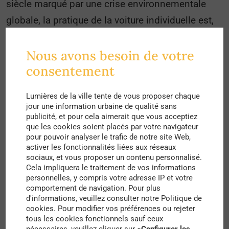
siècle marqué par une crise environnementale
globale, la pratique de la voiture individuelle est,
de nos jours, vue différemment. Serait-ce un
modèle qui appartient au passé
Nous avons besoin de votre
consentement
Prenons comme exemple la ville de Paris.
Extrêmement concernée par la pollution, sa
Lumières de la ville tente de vous proposer chaque
jour une information urbaine de qualité sans
transformation vers un modèle plus durable
publicité, et pour cela aimerait que vous acceptiez
apparaît d’une véritable
urgence climatique,
que les cookies soient placés par votre navigateur
pour pouvoir analyser le trafic de notre site Web,
environnementale et sanitaire.
En effet,
selon le
activer les fonctionnalités liées aux réseaux
sociaux, et vous proposer un contenu personnalisé.
rapport de Airparif datant de mars 2018, nous
Cela impliquera le traitement de vos informations
constatons que les seuils réglementaires et les
personnelles, y compris votre adresse IP et votre
comportement de navigation. Pour plus
recommandations de l’OMS en matière de qualité
d'informations, veuillez consulter notre Politique de
de l’air sont très régulièrement dépassés
. De plus,
cookies. Pour modifier vos préférences ou rejeter
tous les cookies fonctionnels sauf ceux
l’
agence Santé Publique France
estime que 6600