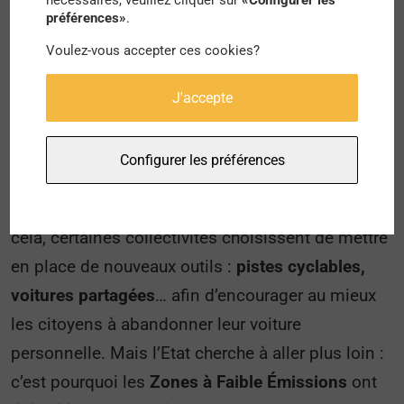
nécessaires, veuillez cliquer sur
«Configurer les
préférences»
.
décès prématurés par an pourraient être évités sur
tout le territoire de la métropole parisienne
. Il y a
Voulez-vous accepter ces cookies?
donc ici une véritable interrogation qui se pose
J'accepte
concernant les émissions que provoquent les
voitures.
Configurer les préférences
La logique actuelle consiste donc à transformer
les habitudes et les modes de déplacement. Pour
cela, certaines collectivités choisissent de mettre
en place de nouveaux outils :
pistes cyclables,
voitures partagées
… afin d’encourager au mieux
les citoyens à abandonner leur voiture
personnelle. Mais l’Etat cherche à aller plus loin :
c’est pourquoi les
Zones à Faible Émissions
ont