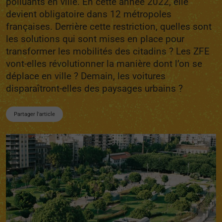
polluants en ville. En cette année 2022, elle
devient obligatoire dans 12 métropoles
françaises. Derrière cette restriction, quelles sont
les solutions qui sont mises en place pour
transformer les mobilités des citadins ? Les ZFE
vont-elles révolutionner la manière dont l’on se
déplace en ville ? Demain, les voitures
disparaîtront-elles des paysages urbains ?
Partager l'article