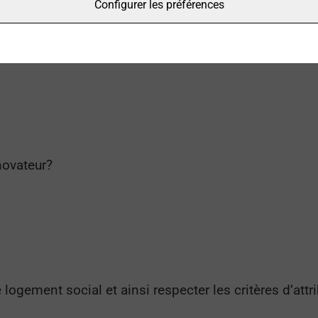
Configurer les préférences
novateur?
ogement social et ainsi respecter les critères d’attr