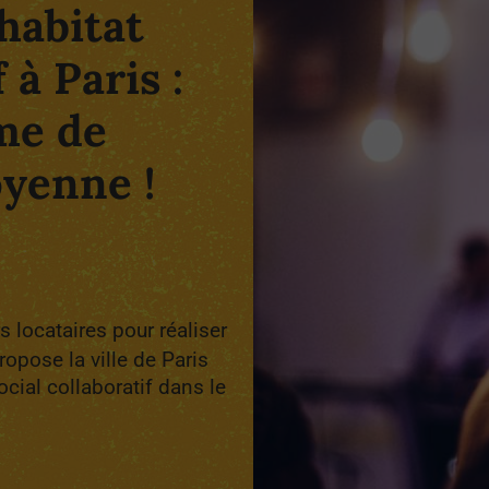
habitat
 à Paris :
me de
oyenne !
rs locataires pour réaliser
opose la ville de Paris
ocial collaboratif dans le