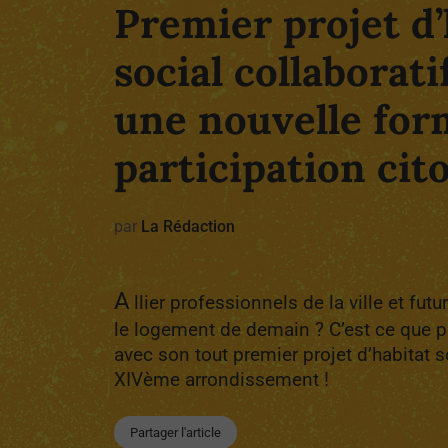
Premier projet d’
social collaboratif
une nouvelle for
participation cit
par
La Rédaction
A
llier professionnels de la ville et futu
le logement de demain ? C’est ce que pr
avec son tout premier projet d’habitat s
XIVème arrondissement !
Partager l'article