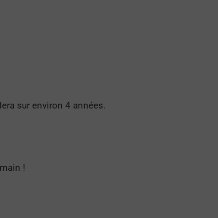
s
era sur environ 4 années.
emain !