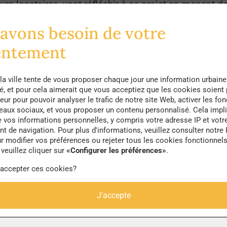
uturs locataires, vont réfléchir à ce projet en menant 
ifférents bâtiments, dont notamment les espaces co
avons besoin de votre
(laverie, bricothèque…), ainsi que les modes de gest
entement
if s’étendra sur deux nouveaux îlots, l’îlot Petit de 1
 aux demandeurs de logements sociaux et un panel d
la ville tente de vous proposer chaque jour une information urbaine
té, et pour cela aimerait que vous acceptiez que les cookies soient
eur pour pouvoir analyser le trafic de notre site Web, activer les fon
seaux sociaux, et vous proposer un contenu personnalisé. Cela impli
e vos informations personnelles, y compris votre adresse IP et votr
 de navigation. Pour plus d'informations, veuillez consulter notre 
r modifier vos préférences ou rejeter tous les cookies fonctionnel
ur l’ancien site de l’hôpital Saint-Vincent-de-Paul, ce
veuillez cliquer sur
«Configurer les préférences»
.
 prendre part à la
conception
de la ville de demain et 
 accepter ces cookies?
ent dans la capitale parisienne. Cette entente entre 
J'accepte
a sûrement inspirer les promoteurs et les bailleurs, a
lle de demain.