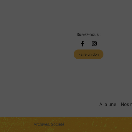
Suivez-nous :
Faire un don
A la une
Nos 
Archives, Société