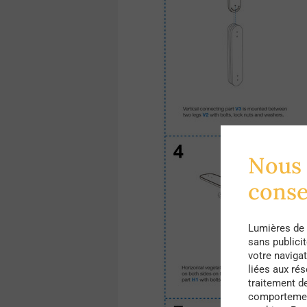
Nous 
cons
Lumières de 
sans publici
votre navigat
liées aux ré
traitement d
comportement