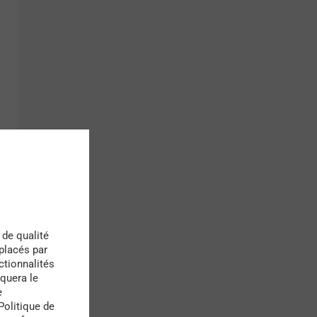
 de qualité
 placés par
ctionnalités
quera le
e
Politique de