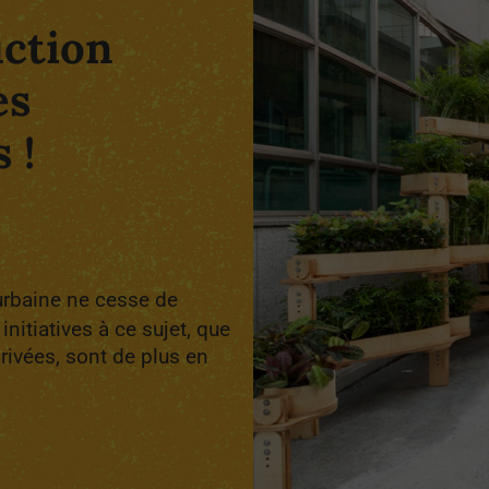
uction
es
 !
 urbaine ne cesse de
nitiatives à ce sujet, que
privées, sont de plus en