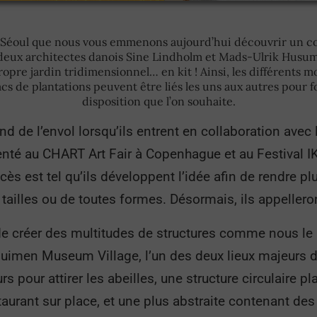
de Séoul que nous vous emmenons aujourd’hui découvrir un con
s deux architectes danois Sine Lindholm et Mads-Ulrik Husum 
propre jardin tridimensionnel… en kit ! Ainsi, les différents
cs de plantations peuvent être liés les uns aux autres pour f
disposition que l’on souhaite.
nd de l’envol lorsqu’ils entrent en collaboration avec 
enté au CHART Art Fair à Copenhague et au Festival I
s est tel qu’ils développent l’idée afin de rendre plu
 tailles ou de toutes formes. Désormais, ils appelle
de créer des multitudes de structures comme nous le m
nuimen Museum Village, l’un des deux lieux majeurs de
rs pour attirer les abeilles, une structure circulaire 
taurant sur place, et une plus abstraite contenant des