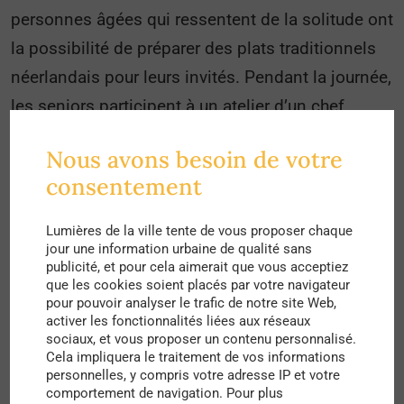
personnes âgées qui ressentent de la solitude ont
la possibilité de préparer des plats traditionnels
néerlandais pour leurs invités. Pendant la journée,
les seniors participent à un atelier d’un chef
cuisinier, et à la fin de la journée, le défi est de
Nous avons besoin de votre
préparer des repas pour un restaurant pleins
consentement
d’estomacs affamés. Une bonne opportunité pour
des personnes qui cuisinent souvent juste pour
Lumières de la ville tente de vous proposer chaque
elles-mêmes, de faire profiter les autres de leur
jour une information urbaine de qualité sans
publicité, et pour cela aimerait que vous acceptiez
talent culinaire et de passer une journée
que les cookies soient placés par votre navigateur
pour pouvoir analyser le trafic de notre site Web,
divertissante !
activer les fonctionnalités liées aux réseaux
sociaux, et vous proposer un contenu personnalisé.
A
Barcelone
, un service de la Mairie destiné à
Cela impliquera le traitement de vos informations
personnelles, y compris votre adresse IP et votre
combattre la solitude des personnes âgées dans
comportement de navigation. Pour plus