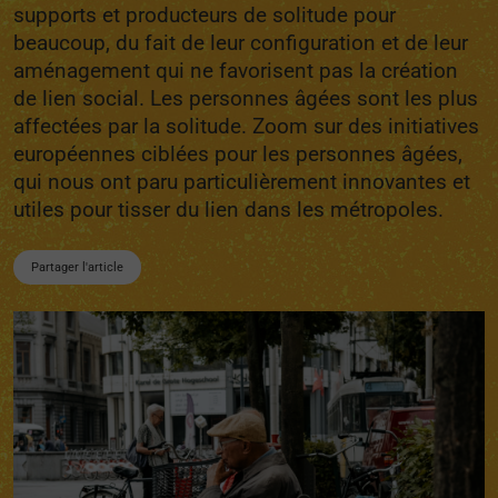
supports et producteurs de solitude pour
beaucoup, du fait de leur configuration et de leur
aménagement qui ne favorisent pas la création
de lien social. Les personnes âgées sont les plus
affectées par la solitude. Zoom sur des initiatives
européennes ciblées pour les personnes âgées,
qui nous ont paru particulièrement innovantes et
utiles pour tisser du lien dans les métropoles.
Partager l'article