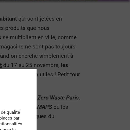
abitant
qui sont jetées en
s produits que nous
c
se multiplient en ville, comme
 magasins ne sont pas toujours
quand on cherche simplement à
t
du 17 au 25 novembre,
les
ous seront bien utiles !
Petit tour
le groupe local
Zero Waste Paris
,
vrac comme les
AMAPS
ou les
 de qualité
ques et écologiques du
 placés par
ctionnalités
quera le