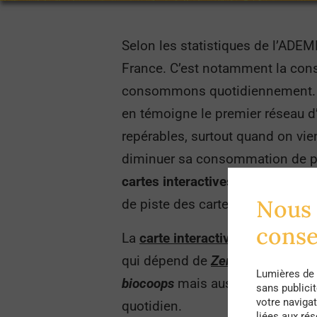
Selon les statistiques de l’ADEM
France. C’est notamment la con
consommons quotidiennement. Po
en témoigne le premier réseau d
repérables, surtout quand on vi
diminuer sa consommation de pl
cartes interactives
qui répertori
Nous 
de piste des cartes déjà disponib
cons
La
carte interactive zéro déchet
qui dépend de
Zero Waste Franc
Lumières de 
biocoops
mais aussi des drogu
sans publici
votre navigat
quotidien.
liées aux ré