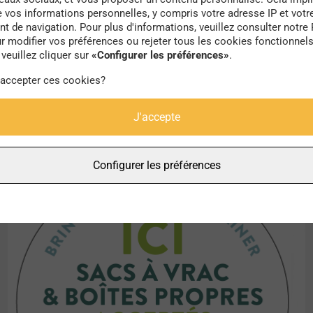
e vos informations personnelles, y compris votre adresse IP et votr
ar
Communecter
, on retrouve également les lieux du
 de navigation. Pour plus d'informations, veuillez consulter notre 
r modifier vos préférences ou rejeter tous les cookies fonctionnel
te à réparer vos objets. La plateforme est ouverte à t
veuillez cliquer sur
«Configurer les préférences»
.
n se créant un compte sur
la plateforme
.
 accepter ces cookies?
t aux commerçants d’accepter
l’utilisation de conten
J'accepte
S’ils sont favorables, ils reçoivent un autocollant à
 la carte plus restreinte des “
commerçants zéro déche
Configurer les préférences