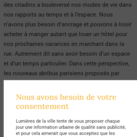
des citadins a bouleversé nos modes de vie dans
nos rapports au temps et à l’espace. Nous
n’avons plus besoin d’ancrage et pouvons à loisir
acheter à manger autant que louer un hôtel pour
nos prochaines vacances en marchant dans la
rue. Autrement dit sans avoir besoin d’un espace
et d’un temps particulier. Dans cette perspective,
les nouveaux abribus parisiens proposés par
JCDecaux début 2015 qui n’ont pas été au goût de
tout le monde disposent d’une technologie non-
Nous avons besoin de votre
négligeable. Munis d’un port USB qui permet de
consentement
recharger son smartphone en attendant le bus,
Lumières de la ville tente de vous proposer chaque
les citadins n’ont plus à faire face à l’éternel
jour une information urbaine de qualité sans publicité,
problème de batterie, et peuvent vivre toute leur
et pour cela aimerait que vous acceptiez que les