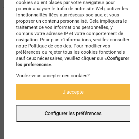
cookies soient placés par votre navigateur pour
journée pleinement et activement dehors.
pouvoir analyser le trafic de notre site Web, activer les
fonctionnalités liées aux réseaux sociaux, et vous
L’agence d’innovation urbaine Softwalks a elle
proposer un contenu personnalisé. Cela impliquera le
traitement de vos informations personnelles, y
aussi vite compris la récurrence de nos moments
compris votre adresse IP et votre comportement de
d’attente et propose tout un panel de mobiliers
navigation. Pour plus d'informations, veuillez consulter
notre Politique de cookies. Pour modifier vos
qui viennent tous agrémenter nos périodes de
préférences ou rejeter tous les cookies fonctionnels
sauf ceux nécessaires, veuillez cliquer sur
«Configurer
latence. Softwalks propose ainsi des chaises
les préférences»
.
transportables qui se clipsent facilement au gré
Voulez-vous accepter ces cookies?
d’un échafaudage ou d’un poteau de
signalisation. L’agence va plus loin en proposant
J'accepte
aux passants de se réunir autour du « counter »:
cette table fonctionne sur le même modèle,
Configurer les préférences
s’adaptant facilement pour s’accrocher aux
différents éléments urbains. Il n’a jamais été
aussi simple de se retrouver autour d’un café