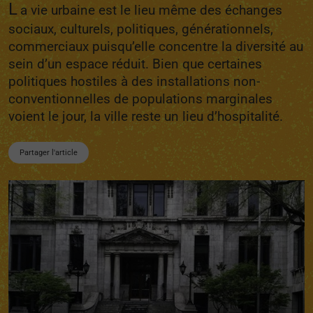
L
a vie urbaine est le lieu même des échanges
sociaux, culturels, politiques, générationnels,
commerciaux puisqu’elle concentre la diversité au
sein d’un espace réduit. Bien que certaines
politiques hostiles à des installations non-
conventionnelles de populations marginales
voient le jour, la ville reste un lieu d’hospitalité.
Partager l'article