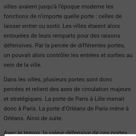
villes avaient jusqu’à l’époque moderne les
fonctions de n’importe quelle porte : celles de
laisser entrer ou sortir. Les villes étaient alors
entourées de leurs remparts pour des raisons
défensives. Par la percée de différentes portes,
on pouvait alors contrôler les entrées et sorties au
sein de la ville.
Dans les villes, plusieurs portes sont donc
percées et relient des axes de circulation majeurs
et stratégiques. La porte de Paris à Lille menait
donc à Paris. La porte d’Orléans de Paris mène à
Orléans. Ainsi de suite.
Avec le temps, la valeur défensive de ces portes