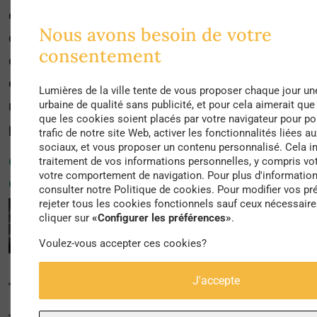
et remparts s’est effacée. Aussi, la ville s’est
Nous avons besoin de votre
déployée au-delà de la limite des remparts. Si
consentement
certaines portes sont restées pour leur valeur
esthétique et patrimoniale, les remparts qui les
Lumières de la ville tente de vous proposer chaque jour un
reliaient ont été démantelés dans les années 60
urbaine de qualité sans publicité, et pour cela aimerait qu
que les cookies soient placés par votre navigateur pour po
pour laisser place aux périphériques urbains.
trafic de notre site Web, activer les fonctionnalités liées a
sociaux, et vous proposer un contenu personnalisé. Cela i
Comment les trottoirs sont apparus
traitement de vos informations personnelles, y compris vot
votre comportement de navigation. Pour plus d'informations
en ville ?
consulter notre Politique de cookies. Pour modifier vos p
rejeter tous les cookies fonctionnels sauf ceux nécessaires
cliquer sur
«Configurer les préférences»
.
Voulez-vous accepter ces cookies?
J'accepte