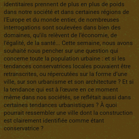
identitaires prennent de plus en plus de poids
dans notre société et dans certaines régions de
l'Europe et du monde entier, de nombreuses
interrogations sont soulevées dans bien des
domaines, qu’ils relèvent de l’économie, de
l’égalité, de la santé... Cette semaine, nous avons
souhaité nous pencher sur une question qui
concerne toute la population urbaine : et si les
tendances conservatrices locales pouvaient être
retranscrites, ou répercutées sur la forme d’une
ville, sur son urbanisme et son architecture ? Et si
la tendance qui est à l'œuvre en ce moment
même dans nos sociétés, se reflétait aussi dans
certaines tendances urbanistiques ? À quoi
pourrait ressembler une ville dont la construction
est clairement identifiée comme étant
conservatrice ?