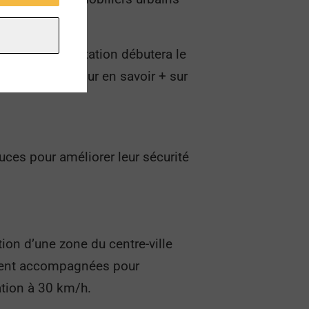
Lyon. La concertation débutera le
ion en 2021. Pour en savoir + sur
uces pour améliorer leur sécurité
tion d’une zone du centre-ville
lement accompagnées pour
ation à 30 km/h.