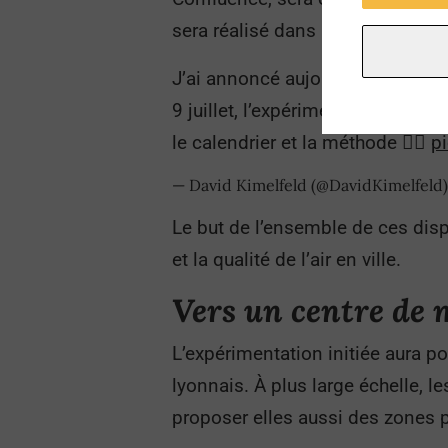
sera réalisé dans les rues désor
J’ai annoncé aujourd’hui ma volo
9 juillet, l’expérimentation le 
le calendrier et la méthode 👇🏻
p
— David Kimelfeld (@DavidKimelfeld
Le but de l’ensemble de ces dispo
et la qualité de l’air en ville.
Vers un centre de 
L’expérimentation initiée aura po
lyonnais. À plus large échelle, 
proposer elles aussi des zones p