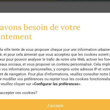
lace Bellecour à la place des Terreaux, un doux rêve ?
 en place à partir du 21 septembre 2019, pour tendre
avons besoin de votre
 Lyon.
entement
d’expérimentation à partir de
la ville tente de vous proposer chaque jour une information urbaine
 temps. A partir du 9 juillet, une première phase de c
té, et pour cela aimerait que vous acceptiez que les cookies soient
eur pour pouvoir analyser le trafic de notre site Web, activer les fon
 du centre-ville lyonnais : commerçants, élus, usagers
seaux sociaux, et vous proposer un contenu personnalisé. Cela impli
e vos informations personnelles, y compris votre adresse IP et votr
, l’office de tourisme et habitants. C’est à partir d
 de navigation. Pour plus d'informations, veuillez consulter notre 
ossible de rouler en voiture dans un périmètre restre
r modifier vos préférences ou rejeter tous les cookies fonctionnel
veuillez cliquer sur
«Configurer les préférences»
.
autorisés à circuler dans la zone. Les modes de dépl
 accepter ces cookies?
a d’ailleurs annoncé qu’elle mettrait à disposition de
vice de navette automatique électrique, comme celui dé
J'accepte
 service. Enfin, un effort sur la végétalisation et l’i