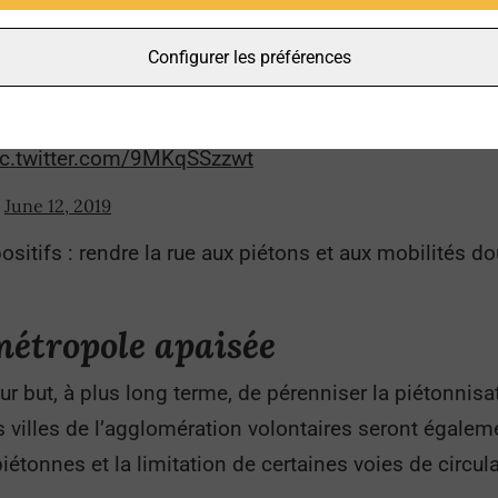
mais sans véhicules.
Configurer les préférences
nté de lancer la
#Piétonnisation
de la presqu’île de 
21 septembre, un samedi par mois, pour une pérennisat
ic.twitter.com/9MKqSSzzwt
)
June 12, 2019
sitifs : rendre la rue aux piétons et aux mobilités do
métropole apaisée
ur but, à plus long terme, de pérenniser la piétonnisa
les villes de l’agglomération volontaires seront éga
iétonnes et la limitation de certaines voies de circul