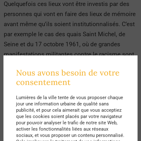
Quelquefois ces lieux vont être investis par des
personnes qui vont en faire des lieux de mémoire
avant même qu’ils soient institutionnalisés. C’est
par exemple le cas des quais Saint Michel, de
Seine et du 17 octobre 1961, où de grandes
manifestations militantes contre le racisme sont
organisées pour que la mairie de Paris puisse un
Nous avons besoin de votre
jour y faire installer une plaque commémorative.
consentement
C’est également le cas pour la mémoire du
génocide des Tutsi au Rwanda, où grâce à la
Lumières de la ville tente de vous proposer chaque
jour une information urbaine de qualité sans
mobilisation de diverses organisations
publicité, et pour cela aimerait que vous acceptiez
antiracistes françaises ainsi que des rescapés
que les cookies soient placés par votre navigateur
pour pouvoir analyser le trafic de notre site Web,
Tutsi, un lieu de mémoire a pu voir le jour à Paris.
activer les fonctionnalités liées aux réseaux
Mais c’est aussi le cas pour l’extrême droite, où
sociaux, et vous proposer un contenu personnalisé.