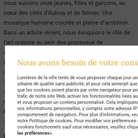
nous suivons onze jeunes, filles et garçons, au
cœur des cités d’Aulnay et de Sevran. Une
mosaïque humaine colorée et pleine d’ambition.
Dans un article récent, nous évoquions le rôle de
l’art oratoire au sein des processus de
revitalisation urbaine. « A voix haute », comme «
Nous avons besoin de votre con
Le Brio » réalisés au cours de l’année dernière,
contribuent également à un changement de notre
Lumières de la ville tente de vous proposer chaque jour un
vision des cités. Quelle est alors la barrière entre
urbaine de qualité sans publicité, et pour cela aimerait qu
que les cookies soient placés par votre navigateur pour po
cinéma et réalité ? Que dit cette évolution
trafic de notre site Web, activer les fonctionnalités liées a
cinématographique de notre rapport actuel aux
et vous proposer un contenu personnalisé. Cela impliquera
vos informations personnelles, y compris votre adresse IP 
banlieues ? En résumé, comment est-on passé de
comportement de navigation. Pour plus d'informations, veu
« La Haine » à « Swagger » ?
notre Politique de cookies. Pour modifier vos préférences 
cookies fonctionnels sauf ceux nécessaires, veuillez cliqu
les préférences»
.
Le cinéma comme miroir d’une société : de « La