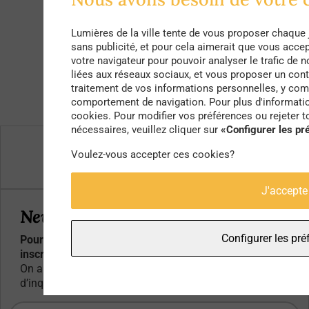
Lumières de la ville tente de vous proposer chaque 
sans publicité, et pour cela aimerait que vous acce
votre navigateur pour pouvoir analyser le trafic de n
liées aux réseaux sociaux, et vous proposer un cont
traitement de vos informations personnelles, y comp
comportement de navigation. Pour plus d'information
cookies. Pour modifier vos préférences ou rejeter 
nécessaires, veuillez cliquer sur
«Configurer les pr
Qui sommes-nous ?
Voulez-vous accepter ces cookies?
Contacts
J'accepte
Newsletter
Configurer les pré
Pour ne rater aucun article, événement ou bon plan,
inscrivez-vous à notre newsletter :
On aime partager mais pour votre adresse mail, pas
d’inquiétude, ça reste entre nous :)