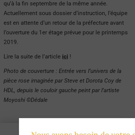
qu’à la fin septembre de la même année.
Actuellement sous dossier d’instruction, l’équipe
est en attente d’un retour de la préfecture avant
l’ouverture du 1er étage prévue pour le printemps
2019.
Lire la suite de l’article
ici
!
Photo de couverture : Entrée vers l’univers de la
pièce rose imaginée par Steve et Dorota Coy de
HDL, depuis le couloir gauche peint par l’artiste
Moyoshi ©Dédale
Nous avons besoin de votre