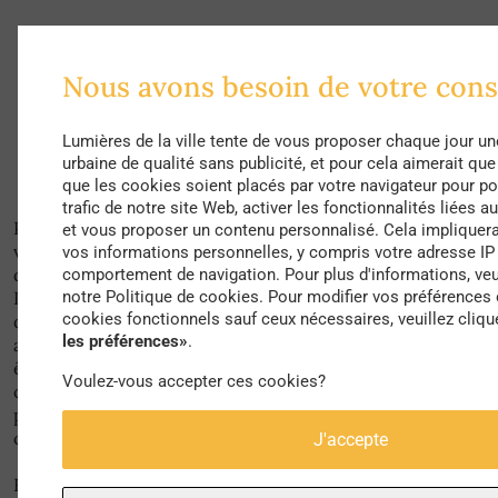
« Depuis cinquante ans, nous avons façonné des villes de
Nous avons besoin de votre con
telle sorte que les gens sont presque forcés de vivre assis
toute la journée, dans leur voiture, au travail, chez eux. »
J. Gehl
Lumières de la ville tente de vous proposer chaque jour un
urbaine de qualité sans publicité, et pour cela aimerait qu
que les cookies soient placés par votre navigateur pour po
trafic de notre site Web, activer les fonctionnalités liées a
Pour répondre à la crise urbaine actuelle et faire des «
et vous proposer un contenu personnalisé. Cela impliquera
villes du bien-être », Jan Gehl préconise une ligne
vos informations personnelles, y compris votre adresse IP 
directrice : réadapter la ville à l’échelle humaine.
comportement de navigation. Pour plus d'informations, veu
L’espace urbain est un lieu de rencontre et de
notre Politique de cookies. Pour modifier vos préférences 
cookies fonctionnels sauf ceux nécessaires, veuillez cliqu
discussion démocratique que nous avons perdu de vue
les préférences»
.
au cours des décennies passées. La ville de demain doit
être animée, sûre, durable et saine. La clé de voute de ce
Voulez-vous accepter ces cookies?
changement se trouve pour l’architecte danois dans la
place accordée aux déplacements piétons et aux
cyclistes.
J'accepte
Réadapter la ville à l’échelle humaine pour Gehl passe