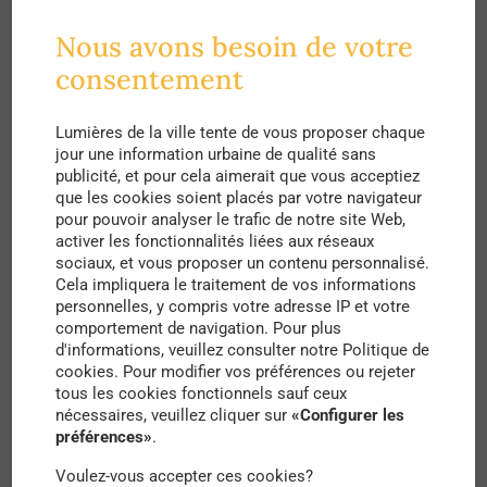
jordaniens, héritiers de l’Islam et de Mohamed
soutiennent les lieux saints.
Nous avons besoin de votre
consentement
Enfin, Jérusalem s’éprouve profondément
chrétienne car c’est le lieu d’un pèlerinage
Lumières de la ville tente de vous proposer chaque
jour une information urbaine de qualité sans
fondamental, là où Jésus a vécu et été crucifié
publicité, et pour cela aimerait que vous acceptiez
puis ressuscité. La ville a accueilli les croisades,
que les cookies soient placés par votre navigateur
pour pouvoir analyser le trafic de notre site Web,
les rêves d’un Occident en quête de leur origine et
activer les fonctionnalités liées aux réseaux
de leur identité, elle en garde les empreintes.
sociaux, et vous proposer un contenu personnalisé.
Cela impliquera le traitement de vos informations
personnelles, y compris votre adresse IP et votre
À travers tous ses parcours, Jérusalem semble
comportement de navigation. Pour plus
vouer à appartenir au patrimoine de l’humanité,
d'informations, veuillez consulter notre Politique de
cookies. Pour modifier vos préférences ou rejeter
car son histoire l’inscrit au cœur de plusieurs
tous les cookies fonctionnels sauf ceux
nécessaires, veuillez cliquer sur
«Configurer les
civilisation qui s’entrecroisent entre ses murs.
préférences»
.
Jérusalem s’écrit sans difficulté au pluriel dans le
Voulez-vous accepter ces cookies?