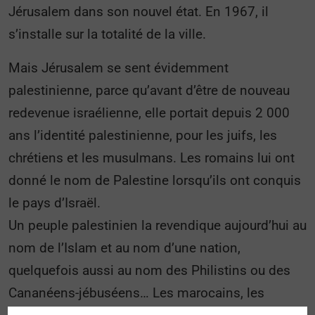
Jérusalem dans son nouvel état. En 1967, il
s’installe sur la totalité de la ville.
Mais Jérusalem se sent évidemment
palestinienne, parce qu’avant d’être de nouveau
redevenue israélienne, elle portait depuis 2 000
ans l’identité palestinienne, pour les juifs, les
chrétiens et les musulmans. Les romains lui ont
donné le nom de Palestine lorsqu’ils ont conquis
le pays d’Israël.
Un peuple palestinien la revendique aujourd’hui au
nom de l’Islam et au nom d’une nation,
quelquefois aussi au nom des Philistins ou des
Cananéens-jébuséens… Les marocains, les