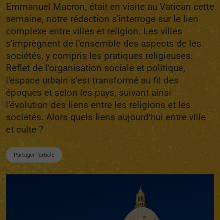
Emmanuel Macron, était en visite au Vatican cette
semaine, notre rédaction s'interroge sur le lien
complexe entre villes et religion. Les villes
s'imprègnent de l’ensemble des aspects de les
sociétés, y compris les pratiques religieuses.
Reflet de l’organisation sociale et politique,
l’espace urbain s’est transformé au fil des
époques et selon les pays, suivant ainsi
l’évolution des liens entre les religions et les
sociétés. Alors quels liens aujourd’hui entre ville
et culte ?
Partager l'article