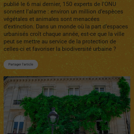
publié le 6 mai dernier, 150 experts de l’ONU
sonnent l’alarme : environ un million d’espèces
végétales et animales sont menacées
d’extinction. Dans un monde où la part d’espaces
urbanisés croît chaque année, est-ce que la ville
peut se mettre au service de la protection de
celles-ci et favoriser la biodiversité urbaine ?
Partager l'article