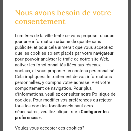
un «
socle de ce qui pourrait être une stratégie de
développement durable fondée sur le triple objectif
Nous avons besoin de votre
consentement
de lutte contre le réchauffement climatique, de
préservation de la biodiversité et de réduction des
Lumières de la ville tente de vous proposer chaque
pollutions ».
La question de la protection de la
jour une information urbaine de qualité sans
publicité, et pour cela aimerait que vous acceptiez
biodiversité, et notamment urbaine, est posée.
que les cookies soient placés par votre navigateur
Loin d’en faire malheureusement un enjeu majeur
pour pouvoir analyser le trafic de notre site Web,
activer les fonctionnalités liées aux réseaux
en matière de politique, quelques initiatives sont
sociaux, et vous proposer un contenu personnalisé.
cependant mises en place.
Cela impliquera le traitement de vos informations
personnelles, y compris votre adresse IP et votre
comportement de navigation. Pour plus
On choisit de réfléchir à l’échelle nationale,
d'informations, veuillez consulter notre Politique de
régionale et locale à des schémas de cohérence
cookies. Pour modifier vos préférences ou rejeter
tous les cookies fonctionnels sauf ceux
écologiques en faveur de la préservation de la
nécessaires, veuillez cliquer sur
«Configurer les
préférences»
.
biodiversité : ainsi des réseaux, appelés t
rames
bleues et vertes
, sont créés pour former des
Voulez-vous accepter ces cookies?