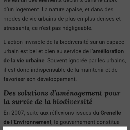
vie est un des éléments décisifs dans le choix
d’un logement. La nature apaise, et dans des
modes de vie urbains de plus en plus denses et
stressants, ce n’est pas négligeable.
L’action invisible de la biodiversité sur un espace
urbain est bel et bien au service de l’
amélioration
de la vie urbaine
. Souvent ignorée par les urbains,
il est donc indispensable de la maintenir et de
favoriser son développement.
Des solutions d’aménagement pour
la survie de la biodiversité
En 2007, suite aux réflexions issues du
Grenelle
de l’Environnement
, le gouvernement constitue