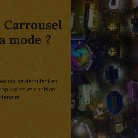
e Carrousel
la mode ?
nes qui se déroulent en
opulaires et tradition
ntenaire.