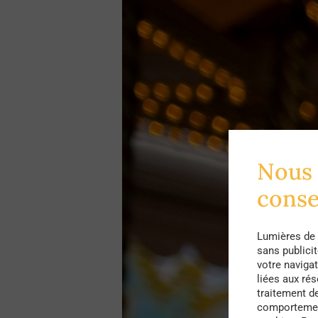
Nous 
cons
Lumières de 
sans publici
votre navigat
liées aux ré
traitement d
comportement