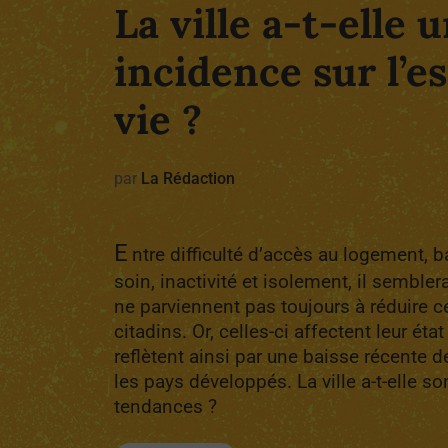
La ville a-t-elle 
incidence sur l’e
vie ?
par
La Rédaction
E
ntre difficulté d’accès au logement, b
soin, inactivité et isolement, il sembler
ne parviennent pas toujours à réduire ce
citadins. Or, celles-ci affectent leur ét
reflètent ainsi par une baisse récente d
les pays développés. La ville a-t-elle so
tendances ?