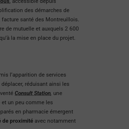
tous
,
accessible depuis
lification des démarches de
 facture santé des Montreuillois.
ière de mutuelle et auxquels 2 600
u’à la mise en place du projet.
is l’apparition de services
e déplacer, réduisant ainsi les
nventé
Consult Station
,
une
e et un peu comme les
préparés en pharmacie émergent
é de proximité
avec notamment