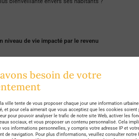
plus bienveillante envers ses habitants ?
n niveau de vie impacté par le revenu
avons besoin de votre
res n’a jamais été aussi faible depuis 10 ans d’aprè
entement
En France, entre la baisse des revenus, la diminution
ant,
les habitants s’insurgent
lorsqu’on leur demande de
la ville tente de vous proposer chaque jour une information urbaine
té, et pour cela aimerait que vous acceptiez que les cookies soient
entiment d’impuissance face aux politiques urbaines e
eur pour pouvoir analyser le trafic de notre site Web, activer les fon
le. À Londres, les pauvres voient leur espérance de vi
seaux sociaux, et vous proposer un contenu personnalisé. Cela impli
e vos informations personnelles, y compris votre adresse IP et votr
antage d’aides de la sécurité sociale pour leurs vieux
 de navigation. Pour plus d'informations, veuillez consulter notre 