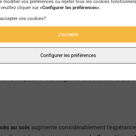
ce qui contribue à renforcer ce clivage. Ainsi, les rési
r modifier vos préférences ou rejeter tous les cookies fonctionnel
veuillez cliquer sur
«Configurer les préférences»
.
e de vie de plus en comparaison aux populations les p
 accepter ces cookies?
J'accepte
iminue, la répartition inégalitaire de la richesse, des
Configurer les préférences
une exigence sociale qui s’affirme dans certains pays,
c
ctent le niveau de vie des citoyens
et intrinsèquement
uer à rééquilibrer ces inégalités et contribuer à une m
accès au soin
augmente considérablement l’espérance d