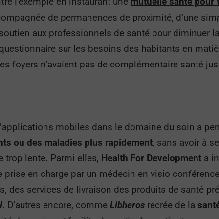
tre l’exemple en instaurant une
mutuelle santé pour 
ccompagnée de permanences de proximité, d’une simp
 soutien aux professionnels de santé pour diminuer la
 un questionnaire sur les besoins des habitants en mat
es foyers n’avaient pas de complémentaire santé jusq
pplications mobiles dans le domaine du soin a perm
ents ou des maladies plus rapidement
, sans avoir à s
e trop lente. Parmi elles,
Health For Development
a i
e prise en charge par un médecin en visio conférenc
as, des services de livraison des produits de santé 
l
. D’autres encore, comme
Libheros
recrée de la
sant