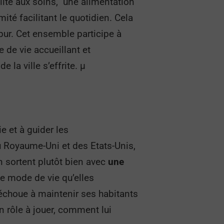
ité aux soins, une alimentation
ité facilitant le quotidien. Cela
pur. Cet ensemble participe à
 de vie accueillant et
la ville s’effrite. µ
e et à guider les
u Royaume-Uni et des Etats-Unis,
n sortent plutôt bien avec
une
le mode de vie qu’elles
i échoue à maintenir ses habitants
un rôle à jouer, comment lui