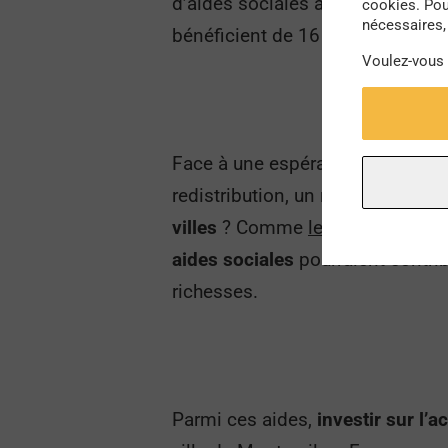
d’aides sociales à la vieillesse, 
cookies. Pou
nécessaires, 
bénéficient de 16 ans d’espéranc
Voulez-vous
Face à une espérance de vie qui d
redistribution, un ras le bol et 
villes
? Comme
les revenus impa
aides sociales
pourraient contrib
richesses.
Parmi ces aides,
investir sur l’