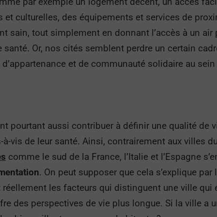
omme par exemple un logement décent, un accès facil
s et culturelles, des équipements et services de proxim
t sain, tout simplement en donnant l’accès à un air 
 santé. Or, nos cités semblent perdre un certain cadre
 d’appartenance et de communauté solidaire au sein de 
t pourtant aussi contribuer à définir une qualité de vi
-vis de leur santé. Ainsi, contrairement aux villes d
es
comme le sud de la France, l’Italie et l’Espagne s’e
gmentation
. On peut supposer que cela s’explique par 
 réellement les facteurs qui distinguent une ville qu
fre des perspectives de vie plus longue. Si la ville a 