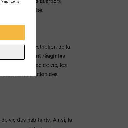
dents de certains quartiers
s sauf ceux
lus en difficulté.
 pratiques de restriction de la
omment peuvent réagir les
, leur espérance de vie, les
eilleure distribution des
e vie des habitants. Ainsi, la