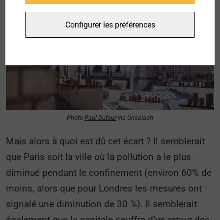
Configurer les préférences
Photo
Paul Dufour
via Unsplash
Mais alors à quoi est dû cet écart ? Il semblerait
que Paris soit la ville où la pollution a le plus
diminué pendant le confinement (environ 60% de
moins, alors que pour Londres les mesures ont
signalé une diminution de 30 %). Il semblerait
également que la capitale souffre d’un retour des