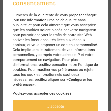
consentement
dernier, a engendré le doublement des taux de
pollution enregistrés pendant le confinement,
Lumières de la ville tente de vous proposer chaque
faisant de Paris la ville d’Europe où le rebond de
jour une information urbaine de qualité sans
publicité, et pour cela aimerait que vous acceptiez
pollution a été le plus prononcé selon le CREA, un
que les cookies soient placés par votre navigateur
pour pouvoir analyser le trafic de notre site Web,
institut indépendant international situé en
activer les fonctionnalités liées aux réseaux
Finlande.
sociaux, et vous proposer un contenu personnalisé.
Cela impliquera le traitement de vos informations
personnelles, y compris votre adresse IP et votre
Et la ville fait exception face à ses voisines
comportement de navigation. Pour plus
européennes : le retour de la pollution est plus
d'informations, veuillez consulter notre Politique de
cookies. Pour modifier vos préférences ou rejeter
bien plus faible à Madrid (+ 49 %), Londres (+ 34
tous les cookies fonctionnels sauf ceux
%) ou Munich (+ 34 %) et quasi nul à Berlin (+ 4
nécessaires, veuillez cliquer sur
«Configurer les
préférences»
.
%).
Voulez-vous accepter ces cookies?
J'accepte