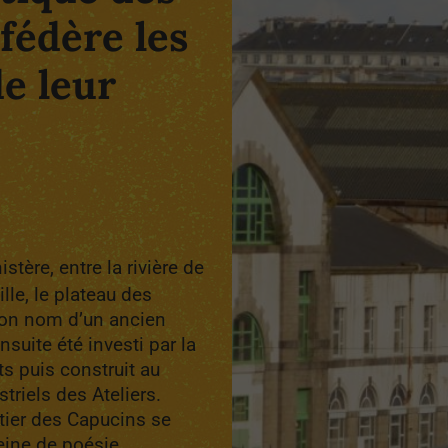
fédère les
e leur
stère, entre la rivière de
ille, le plateau des
son nom d’un ancien
suite été investi par la
s puis construit au
triels des Ateliers.
rtier des Capucins se
leine de poésie.