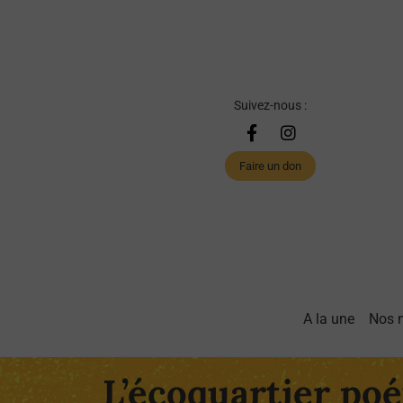
Suivez-nous :
Faire un don
A la une
Nos 
L’écoquartier poé