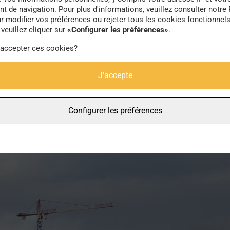
 de navigation. Pour plus d'informations, veuillez consulter notre 
ntre-ville, qui se font face par-delà la Penfeld sont rel
r modifier vos préférences ou rejeter tous les cookies fonctionnel
tes seulement, il est possible de se rendre depuis l
veuillez cliquer sur
«Configurer les préférences»
.
s et ses Ateliers. Aujourd’hui, il est important que le
 accepter ces cookies?
été jusqu’à présent. Avec la reconquête progressive de
J'accepte
a se transformer dans les prochaines décennies.
Configurer les préférences