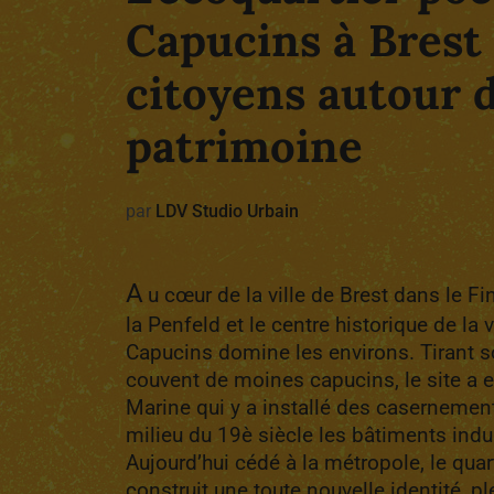
Capucins à Brest 
citoyens autour d
patrimoine
par
LDV Studio Urbain
A
u cœur de la ville de Brest dans le Fini
la Penfeld et le centre historique de la v
Capucins domine les environs. Tirant 
couvent de moines capucins, le site a en
Marine qui y a installé des casernement
milieu du 19è siècle les bâtiments indus
Aujourd’hui cédé à la métropole, le qua
construit une toute nouvelle identité, p