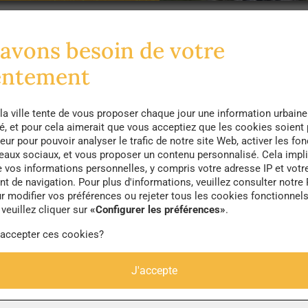
avons besoin de votre
 d’un jeu de construction en bois que l’entreprise Sumi
 réelles poutres en bois issues de forêts locales, n
entement
00 mètres cubes de bois ainsi utilisées seront renfor
 aux tremblements de terre dont le pays est régulière
la ville tente de vous proposer chaque jour une information urbaine
té, et pour cela aimerait que vous acceptiez que les cookies soient
tres de hauteur, il s’agirait par conséquent de la pl
eur pour pouvoir analyser le trafic de notre site Web, activer les fon
seaux sociaux, et vous proposer un contenu personnalisé. Cela impli
’elle atteindra, la tour a également un nom qui ren
e vos informations personnelles, y compris votre adresse IP et votr
 de navigation. Pour plus d'informations, veuillez consulter notre 
’il fêtera ses 350 années d’existence lors de la cons
r modifier vos préférences ou rejeter tous les cookies fonctionnel
1 ! Les constructeurs ainsi que les habitants ont le 
veuillez cliquer sur
«Configurer les préférences»
.
oûts de construction représentent le double d’une tou
 accepter ces cookies?
urs du projets espèrent que les innovations technolo
J'accepte
coûts…