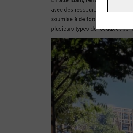
En attendant, l’entreprise démon
avec des ressources locales et 
soumise à de forts risques natur
plusieurs types de locaux et per