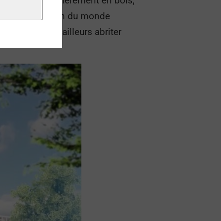
tour presque entièrement en bois,
s dans une région du monde
 devrait par ailleurs abriter