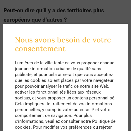
Peut-on dire qu’il y a des territoires plus
européens que d’autres ?
Nous avons besoin de votre
consentement
Il y a un phénomène européen très intéressant
Lumières de la ville tente de vous proposer chaque
que l’on appelle les conurbations européennes ou
jour une information urbaine de qualité sans
publicité, et pour cela aimerait que vous acceptiez
les métropoles frontalières. Par exemple
que les cookies soient placés par votre navigateur
Strasbourg et sa région Grand-Est a 4 frontières,
pour pouvoir analyser le trafic de notre site Web,
activer les fonctionnalités liées aux réseaux
la Suisse, le Luxembourg, la Belgique et
sociaux, et vous proposer un contenu personnalisé.
l’Allemagne, dont le développement territorial et
Cela impliquera le traitement de vos informations
personnelles, y compris votre adresse IP et votre
urbanistique est extrêmement lié au devenir de
comportement de navigation. Pour plus
d'informations, veuillez consulter notre Politique de
cette activité transfrontalière. Le président de la
cookies. Pour modifier vos préférences ou rejeter