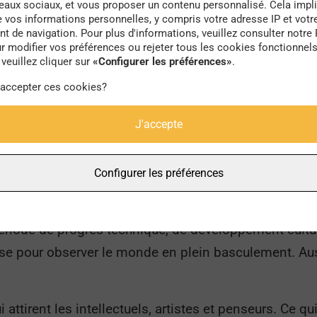
seaux sociaux, et vous proposer un contenu personnalisé. Cela impli
e vos informations personnelles, y compris votre adresse IP et votr
 de navigation. Pour plus d'informations, veuillez consulter notre 
ervescence urbaine et du mouvement incessant des rue
r modifier vos préférences ou rejeter tous les cookies fonctionnel
veuillez cliquer sur
«Configurer les préférences»
.
t recette. Que révèle alors cet espace à l’interface en
 accepter ces cookies?
ants et des bars ? Quel autre modèle peut nous inspir
 cette habitude française qui p
J'accepte
Configurer les préférences
ressivement pour devenir un lieu à la mode, là où boi
est à la fin du XIXème siècle, en pleine Belle Epoque, 
ériode de progrès technique, de développement culture
rasse pour observer le monde en plein basculement. Aus
i attirent les intellectuels, artistes et penseurs. Ce q