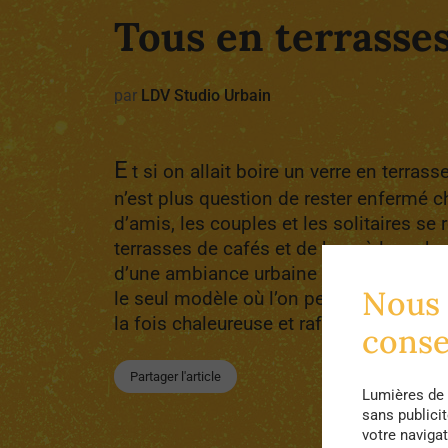
Tous en terrasses
par
LDV Studio Urbain
E
t si on allait boire un verre en terrass
n’est plus question de rester enfermé c
d’amis, les couples et les solitaires se r
terrasses de cafés et de bars à la reche
d’une ambiance urbaine estivale. Mais 
Nous 
le seul modèle où l’on peut se détendr
la fois chaleureuse et rafraîchissante.
cons
Partager l'article
Lumières de 
sans publici
votre navigat