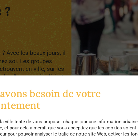
 ?
e ? Avec les beaux jours, il
hez soi. Les groupes
etrouvent en ville, sur les
rche d’une convivialité et
les terrasses ne sont pas
avons besoin de votre
e dans une atmosphère à
entement
la ville tente de vous proposer chaque jour une information urbaine
té, et pour cela aimerait que vous acceptiez que les cookies soient
eur pour pouvoir analyser le trafic de notre site Web, activer les fon