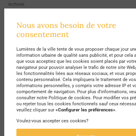
Archives
F.Ecochard: les néons, coup de blues
americain
Nous avons besoin de votre
par
La Rédaction
consentement
Lumières de la ville tente de vous proposer chaque jour un
information urbaine de qualité sans publicité, et pour cela 
que vous acceptiez que les cookies soient placés par votr
navigateur pour pouvoir analyser le trafic de notre site Web,
les fonctionnalités liées aux réseaux sociaux, et vous prop
contenu personnalisé. Cela impliquera le traitement de vo
informations personnelles, y compris votre adresse IP et v
comportement de navigation. Pour plus d'informations, veui
consulter notre Politique de cookies. Pour modifier vos pr
ou rejeter tous les cookies fonctionnels sauf ceux nécessa
veuillez cliquer sur
«Configurer les préférences»
.
Culture, Laboratoire
Voulez-vous accepter ces cookies?
Nos recos : Les jeunesses des quartiers
populaires