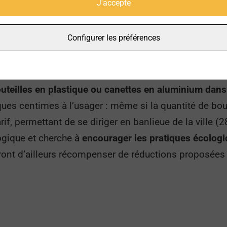
J'accepte
Configurer les préférences
sbak, la ville expérimente donc un nouveau moyen de p
ns les stations de métro d’Istanbul, les usagers peuv
uteilles en plastique ou canettes en aluminium dans 
ues centimes à l’usager : même si la quantité de bout
arif, permettant de se diriger en banlieue de la ville (2
gogique et cherche à
encourager les pratiques écolog
erront d’ailleurs récompenser de réductions proposées