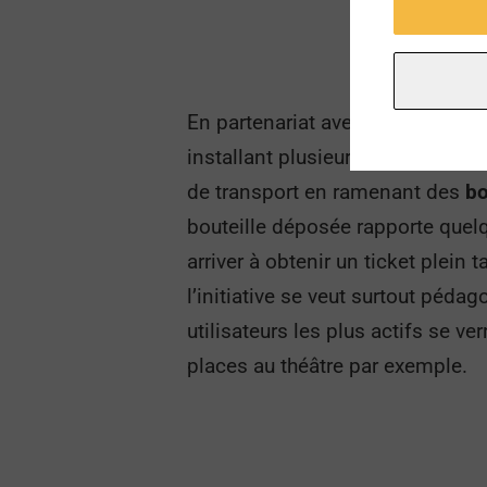
En partenariat avec la société I
installant plusieurs machines da
de transport en ramenant des
bo
bouteille déposée rapporte quelq
arriver à obtenir un ticket plein t
l’initiative se veut surtout péda
utilisateurs les plus actifs se v
places au théâtre par exemple.