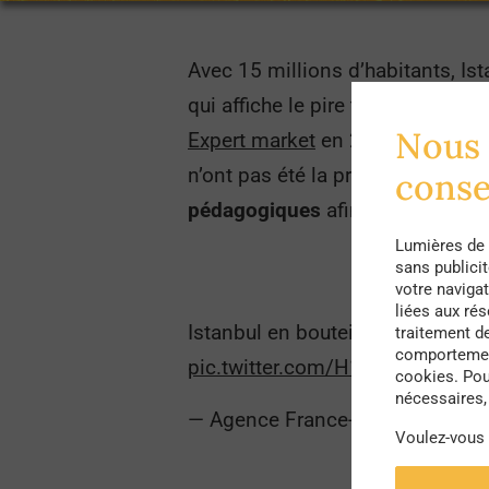
Avec 15 millions d’habitants, Ist
qui affiche le pire taux du cont
Nous 
Expert market
en 2007. Pour pall
n’ont pas été la priorité penda
cons
pédagogiques
afin de modifier l
Lumières de 
sans publici
votre navigat
liées aux ré
Istanbul en bouteille ? La Turqui
traitement d
comportement
pic.twitter.com/H1w3TW5DHj
cookies. Pou
nécessaires, 
— Agence France-Presse (@afpf
Voulez-vous