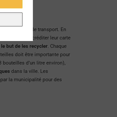
ayer son titre de transport. En
ent désormais créditer leur carte
le but de les recycler
. Chaque
eilles doit être importante pour
8 bouteilles d’un litre environ),
iques
dans la ville. Les
 par la municipalité pour des