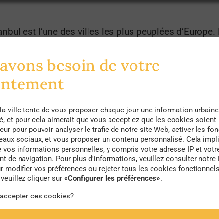
anbul est l’une des villes les plus peuplées d’Europe. 
inent en termes de recyclage de matière plastique selo
avons besoin de votre
ier à cette problématique, dans ce pays où les préo
nt de nombreuses années, la municipalité met en plac
entement
es pratiques habitantes et ainsi faire du recyclage une 
la ville tente de vous proposer chaque jour une information urbaine
té, et pour cela aimerait que vous acceptiez que les cookies soient
eur pour pouvoir analyser le trafic de notre site Web, activer les fon
seaux sociaux, et vous proposer un contenu personnalisé. Cela impli
e veut valoriser ses déchets
https://t.co/a45Y0PDdw7
e vos informations personnelles, y compris votre adresse IP et votr
 de navigation. Pour plus d'informations, veuillez consulter notre 
r modifier vos préférences ou rejeter tous les cookies fonctionnel
veuillez cliquer sur
«Configurer les préférences»
.
r)
9 décembre 2018
 accepter ces cookies?