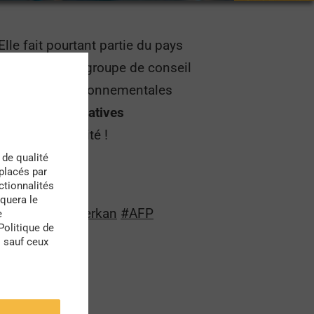
Elle fait pourtant partie du pays
n le rapport du groupe de conseil
ccupations environnementales
e des
micro-initiatives
nouvelle priorité !
 de qualité
 placés par
ctionnalités
quera le
par
@FulyaOzerkan
#AFP
e
Politique de
s sauf ceux