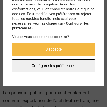
De plus, les aides déjà existantes pour soutenir
comportement de navigation. Pour plus
d'informations, veuillez consulter notre Politique de
les architectes semblent mal adaptées aux
cookies. Pour modifier vos préférences ou rejeter
tous les cookies fonctionnels sauf ceux
besoins réels, puisqu’elles sont orientées vers les
nécessaires, veuillez cliquer sur
«Configurer les
PME alors que les agences concernées sont
préférences»
.
plutôt de type TPE. On observe alors 63% de non-
Voulez-vous accepter ces cookies?
connaissance des aides alors que seulement un
J'accepte
tiers des agences renseignées ont recours à ces
dispositifs. Pire encore, parmi ces dernières,
seules 18% se disent satisfaites, ce qui demande
Configurer les préférences
de repenser urgemment ces aides de fond en
comble.
Les pouvoirs publics pourraient également
soutenir l’exportation de l’architecture française