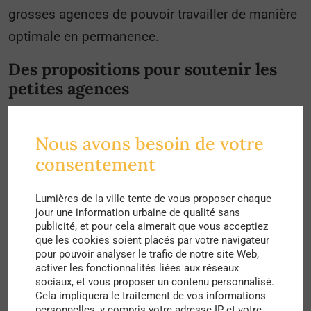
grosses agences de pouvoir travailler de manière
optimale en permanence.
Des propositions pour soutenir les
petites agences
Différents obstacles empêchent alors les petites
et moyennes agences de s’exporter à l’étranger
Nous avons besoin de votre
selon l’AFEX : leur trésorerie pas assez
consentement
importante, le manque d’effectifs dédiés à des
Lumières de la ville tente de vous proposer chaque
missions de veille et de prospection, une
jour une information urbaine de qualité sans
difficulté à mobiliser des grandes équipes du
publicité, et pour cela aimerait que vous acceptiez
que les cookies soient placés par votre navigateur
point de vue des clients internationaux ainsi
pour pouvoir analyser le trafic de notre site Web,
qu’une incapacité à casser les prix pour pénétrer
activer les fonctionnalités liées aux réseaux
sociaux, et vous proposer un contenu personnalisé.
le marché.
Cela impliquera le traitement de vos informations
personnelles, y compris votre adresse IP et votre