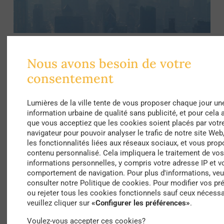
Archives, Société
Pollution atmosphérique : l'organisation
Nous avons besoin de votre
urbaine des villes remise en cause ?
consentement
par
La Rédaction
Lumières de la ville tente de vous proposer chaque jour un
information urbaine de qualité sans publicité, et pour cela 
que vous acceptiez que les cookies soient placés par votr
navigateur pour pouvoir analyser le trafic de notre site Web,
les fonctionnalités liées aux réseaux sociaux, et vous prop
contenu personnalisé. Cela impliquera le traitement de vo
informations personnelles, y compris votre adresse IP et v
comportement de navigation. Pour plus d'informations, veui
consulter notre Politique de cookies. Pour modifier vos pr
ou rejeter tous les cookies fonctionnels sauf ceux nécessa
veuillez cliquer sur
«Configurer les préférences»
.
Voulez-vous accepter ces cookies?
Archives, Ecologie