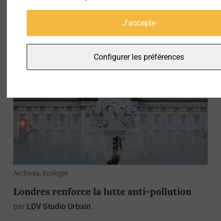
Les arbres se déracinent pour prendre l’air
J'accepte
à Shenzhen
par
La Rédaction
Configurer les préférences
Archives, Ecologie
Londres renforce la lutte anti-pollution
par
LDV Studio Urbain